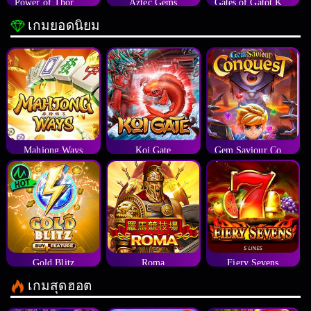
Power of Thor Megaways
Aztec Gems
Gates of Gatot Kaca
เกมยอดนิยม
Mahjong Ways
Koi Gate
Gem Saviour Conquest
Gold Blitz
Roma
Fiery Sevens
เกมสุดฮอต