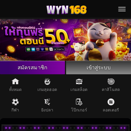
ทั้งหมด
เกมสล็อต
คาสิโนสด
กีฬา
ยิงปลา
ลอตเตอรี
สมัครสมาชิก
เข้าสู่ระบบ
โป๊กเกอร์
Line
ทั้งหมด
เกมสุดฮอต
เกมสล็อต
คาสิโนสด
Telegram
กีฬา
ยิงปลา
โป๊กเกอร์
ลอตเตอรี
แชท