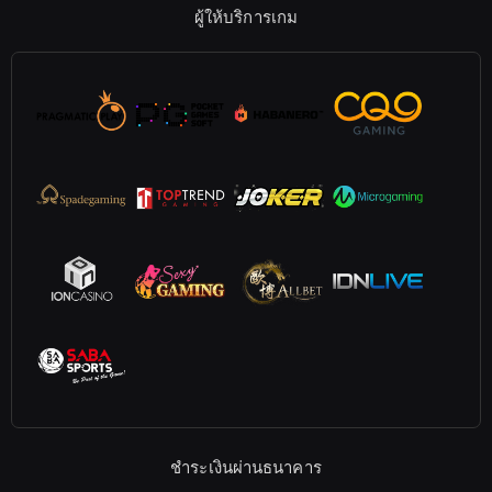
ผู้ให้บริการเกม
ชำระเงินผ่านธนาคาร